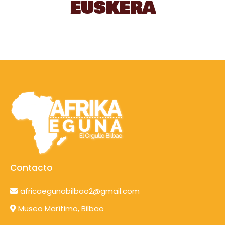
EUSKERA
Contacto
africaegunabilbao2@gmail.com
Museo Marítimo, Bilbao